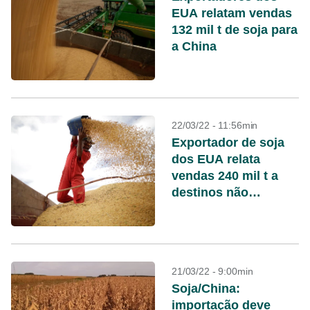
EUA relatam vendas
132 mil t de soja para
a China
22/03/22 - 11:56min
Exportador de soja
dos EUA relata
vendas 240 mil t a
destinos não
revelados
21/03/22 - 9:00min
Soja/China:
importação deve