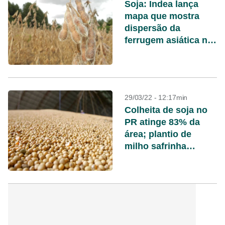
Soja: Indea lança
mapa que mostra
dispersão da
ferrugem asiática no
Mato Grosso
29/03/22 - 12:17min
Colheita de soja no
PR atinge 83% da
área; plantio de
milho safrinha
alcança 97%