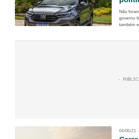
Não foram
governo f
também en
de...
06/05/21 