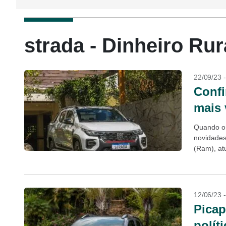
strada - Dinheiro Rur
22/09/23 
Confi
mais 
Quando o 
novidades
(Ram), atu
A única...
12/06/23 
Picap
polít