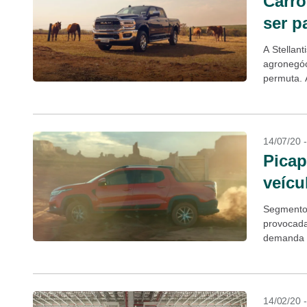
Carro
ser p
A Stellan
agronegóc
permuta. 
da...
14/07/20 
Picap
veícu
Segmento 
provocada
demanda d
aproximam
14/02/20 