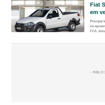
Fiat 
em ve
Principal
irá apose
FCA, dona 