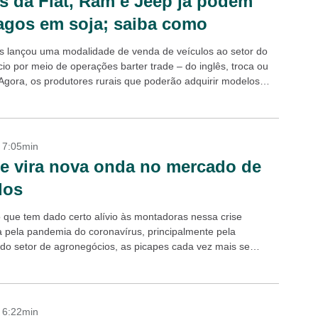
s da Fiat, Ram e Jeep já podem
agos em soja; saiba como
tis lançou uma modalidade de venda de veículos ao setor do
io por meio de operações barter trade – do inglês, troca ou
Agora, os produtores rurais que poderão adquirir modelos
- 7:05min
e vira nova onda no mercado de
los
que tem dado certo alívio às montadoras nessa crise
 pela pandemia do coronavírus, principalmente pela
o setor de agronegócios, as picapes cada vez mais se
 dos automóveis em termos de...
- 6:22min