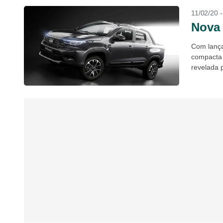
11/02/20 
Nova 
Com lança
compacta 
revelada p
Brasil + As