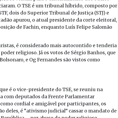
ciaram. O TSE é um tribunal híbrido, composto por
TF, dois do Superior Tribunal de Justiça (STJ) e
dão apurou, o atual presidente da corte eleitoral,
posição de Fachin, enquanto Luís Felipe Salomão
juristas, é considerado mais autocontido e tenderia
e poder religioso. Já os votos de Sérgio Banhos, que
 Bolsonaro, e Og Fernandes são vistos como
que é o vice-presidente do TSE, se reuniu na
cia com deputados da Frente Parlamentar
como cordial e amigável por participantes, os
o deles, é “ativismo judicial” cassar o mandato de
 República – por abuso de poder religioso.