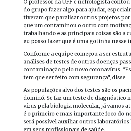
O professor da UFF e nefrologista conto
do grupo fazer algo para ajudar, especi
tiveram que paralisar outros projetos por
que um contaminou o outro com motivação
trabalhando e as principais coisas são a
eu posso fazer que é uma gotinha nesse in
Conforme a equipe começou a ser estrutur
análises de testes de outras doenças pa
contaminação pelo novo coronavírus. “E
tem que ser feito com segurança”, disse.
As populações alvo dos testes são os pa
dominó. Se faz um teste de diagnóstico 
vírus pela biologia molecular, já vamos a
é o primeiro e mais importante foco do n
será possível auxiliar outros laboratórios
em seus profissionais de saúde.