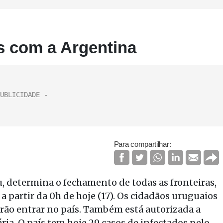
as com a Argentina
Para compartilhar:
u, determina o fechamento de todas as fronteiras,
a a partir da 0h de hoje (17). Os cidadãos uruguaios
erão entrar no país. Também está autorizada a
ia. O país tem hoje 29 casos de infectados pelo