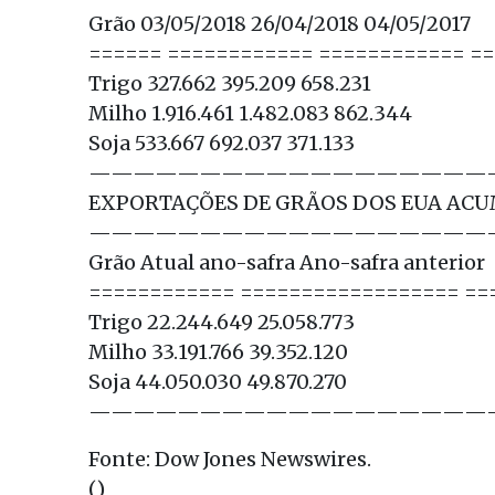
Grão 03/05/2018 26/04/2018 04/05/2017
====== ============ ============ =
Trigo 327.662 395.209 658.231
Milho 1.916.461 1.482.083 862.344
Soja 533.667 692.037 371.133
——————————————————
EXPORTAÇÕES DE GRÃOS DOS EUA AC
——————————————————
Grão Atual ano-safra Ano-safra anterior
============ ================== ==
Trigo 22.244.649 25.058.773
Milho 33.191.766 39.352.120
Soja 44.050.030 49.870.270
——————————————————
Fonte: Dow Jones Newswires.
()