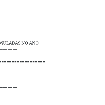
===========
————
UMULADAS NO ANO
————
==================
————