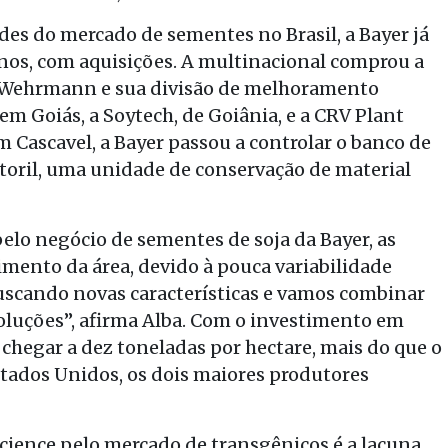
des do mercado de sementes no Brasil, a Bayer já
anos, com aquisições. A multinacional comprou a
a Wehrmann e sua divisão de melhoramento
 em Goiás, a Soytech, de Goiânia, e a CRV Plant
m Cascavel, a Bayer passou a controlar o banco de
ril, uma unidade de conservação de material
elo negócio de sementes de soja da Bayer, as
imento da área, devido à pouca variabilidade
uscando novas características e vamos combinar
oluções”, afirma Alba. Com o investimento em
 chegar a dez toneladas por hectare, mais do que o
Estados Unidos, os dois maiores produtores
cience pelo mercado de transgênicos é a lacuna