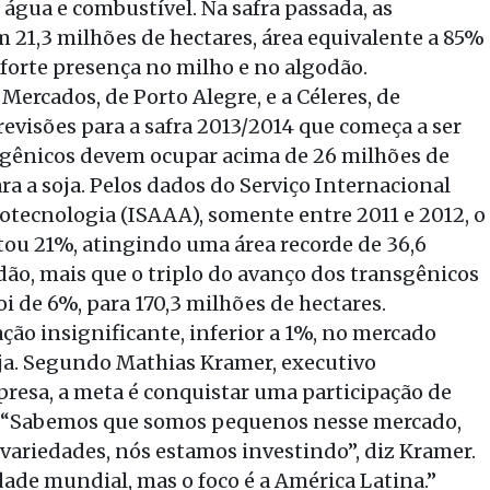
água e combustível. Na safra passada, as
 21,3 milhões de hectares, área equivalente a 85%
 forte presença no milho e no algodão.
ercados, de Porto Alegre, e a Céleres, de
evisões para a safra 2013/2014 que começa a ser
sgênicos devem ocupar acima de 26 milhões de
ra a soja. Pelos dados do Serviço Internacional
otecnologia (ISAAA), somente entre 2011 e 2012, o
tou 21%, atingindo uma área recorde de 36,6
dão, mais que o triplo do avanço dos transgênicos
 de 6%, para 170,3 milhões de hectares.
ão insignificante, inferior a 1%, no mercado
ja. Segundo Mathias Kramer, executivo
presa, a meta é conquistar uma participação de
s. “Sabemos que somos pequenos nesse mercado,
 variedades, nós estamos investindo”, diz Kramer.
ade mundial, mas o foco é a América Latina.”