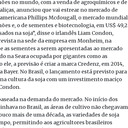
ilhões no mundo, com a venda de agroquímicos e de
aliças, anunciou que vai estrear no mercado de
 americana Phillips Mcdougall, o mercado mundial
hões e, o de sementes e biotecnologia, em US$ 49,2
ados na soja”, disse o irlandês Liam Condon,
trevista na sede da empresa em Monheim, na
 as sementes a serem apresentadas ao mercado
ndo na Seara ocupada por gigantes como as
le, a previsão é criar a marca Credenz, em 2014,
a Bayer. No Brasil, o lançamento está previsto para
r na cultura da soja com um investimento maciço
 Condon.
é baseada na demanda do mercado. No início dos
nhava no Brasil, as áreas de cultivo não chegavam
ouco mais de uma década, as variedades de soja
mpo, permitindo aos agricultores brasileiros