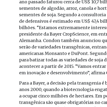
ano passado faturou cerca de US$ 10,7 b
sementes de algodão, arroz, canola e hort
sementes de soja. Segundo a consultoria
de defensivos é estimado em US$ 47,4 bil
bilhões. “Estamos extremamente interess
presidente da Bayer CropScience, em en
Alemanha. Condon também anunciou que
serão de variedades transgênicas, entra
americanas Monsanto e DuPont. Segundo e
para batizar todas as variedades de soja d
acontecer a partir de 2015. “Vamos entra
em inovação e desenvolvimento”, afirma
Para a Bayer, a decisão pela transgenia 
anos 2000, quando a biotecnologia engati
a ocupar cinco milhões de hectares. Em p
transgênica são quase obrigatórias no ca