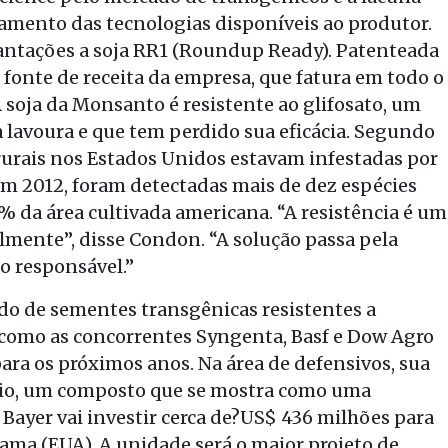
amento das tecnologias disponíveis ao produtor.
lantações a soja RR1 (Roundup Ready). Patenteada
 fonte de receita da empresa, que fatura em todo o
 soja da Monsanto é resistente ao glifosato, um
a lavoura e que tem perdido sua eficácia. Segundo
urais nos Estados Unidos estavam infestadas por
 Em 2012, foram detectadas mais de dez espécies
% da área cultivada americana. “A resistência é um
mente”, disse Condon. “A solução passa pela
o responsável.”
do de sementes transgênicas resistentes a
, como as concorrentes Syngenta, Basf e Dow Agro
ra os próximos anos. Na área de defensivos, sua
ônio, um composto que se mostra como uma
 a Bayer vai investir cerca de?US$ 436 milhões para
ama (EUA). A unidade será o maior projeto de