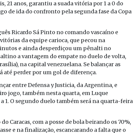
s, 21 anos, garantiu a suada vitória por 1 a 0 do
jogo de ida do confronto pela segunda fase da Copa
uguês Ricardo Sá Pinto no comando vascaíno e
itórias da equipe carioca, que pecou na
inutos e ainda desperdiçou um pênalti no
altino a vantagem do empate no duelo de volta,
rasília), na capital venezuelana. Se balançar as
rá até perder por um gol de diferença.
r entre Defensa y Justicia, da Argentina, e
iro jogo, também nesta quarta, em Luque
 a 1. O segundo duelo também será na quarta-feira
do Caracas, com a posse de bola beirando os 70%,
sse e na finalização, escancarando a falta que o