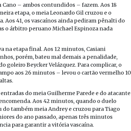
n Cano – ambos contundidos – fazem. Aos 18
eira etapa, o meia Leonardo Gil cruzou e o
a. Aos 41, os vascaínos ainda pediram pênalti do
mas o árbitro peruano Michael Espinoza nada
a na etapa final. Aos 12 minutos, Casiani
linhos, porém, bateu mal demais a penalidade,
a do goleiro Beycker Velázquez. Para complicar, o
ampo aos 26 minutos – levou o cartão vermelho 10
ltas.
s entradas do meia Guilherme Parede e do atacante
 encomenda. Aos 42 minutos, quando o duelo
u do também meia Andrey e cruzou para Tiago
uniores do ano passado, apenas três minutos
ncia para garantir a vitória vascaína.