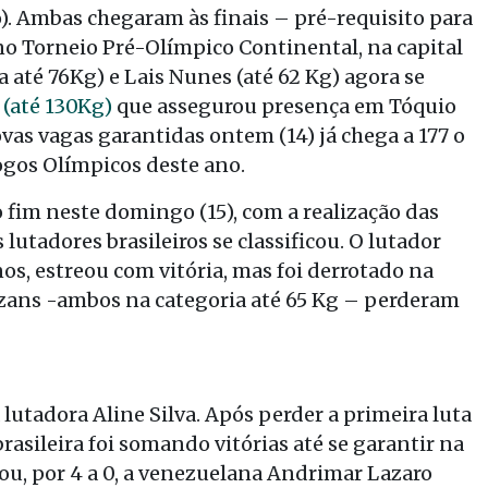
). Ambas chegaram às finais – pré-requisito para
no Torneio Pré-Olímpico Continental, na capital
a até 76Kg) e Lais Nunes (até 62 Kg) agora se
(até 130Kg)
que assegurou presença em Tóquio
vas vagas garantidas ontem (14) já chega a 177 o
 Jogos Olímpicos deste ano.
fim neste domingo (15), com a realização das
 lutadores brasileiros se classificou. O lutador
nos, estreou com vitória, mas foi derrotado na
azans -ambos na categoria até 65 Kg – perderam
a lutadora Aline Silva. Após perder a primeira luta
brasileira foi somando vitórias até se garantir na
lou, por 4 a 0, a venezuelana Andrimar Lazaro