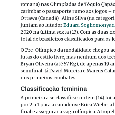
romana) nas Olimpíadas de Tóquio (Japão
carimbar o passaporte rumo aos Jogos – 
Ottawa (Canadá). Aline Silva (na categori
juntam ao lutador
Eduard Soghomonyan 
2020 na última sexta (13). Com as duas no
total de brasileiros classificados para os
O Pre-Olímpico da modalidade chegou ao 
lutas do estilo livre, mas nenhum dos três
Bryan Oliveira (até 57 Kg), de apenas 19 a
semifinal. Já David Moreira e Marcus Cal
nos primeiros combates.
Classificação feminina
A primeira a se classificar ontem (14) foi 
por 2 a 1 para a canadense Erica Wiebe, a 
final e assegurar a vaga olímpica. Atrope